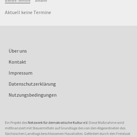
weitere Termine
Anfahrt
Aktuell keine Termine
Über uns
Kontakt
Impressum
Datenschutzerklärung
Nutzungsbedingungen
Ein Projekt des
Netzwerk für demokratische Kultur e.V.
Diese Maßnahme wird
mitfinanziert mit Steuermitteln auf Grundlage des von den Abgeordneten des
Sächsischen Landtags beschlossenen Haushaltes. Gefördert durch den Freistaat