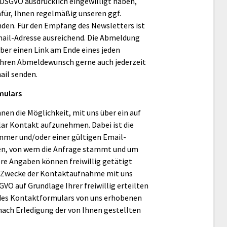
. a DSGVO ausdrücklich eingewilligt haben,
für, Ihnen regelmäßig unseren ggf.
den. Für den Empfang des Newsletters ist
ail-Adresse ausreichend. Die Abmeldung
über einen Link am Ende eines jeden
 Ihren Abmeldewunsch gerne auch jederzeit
ail senden.
mulars
hnen die Möglichkeit, mit uns über ein auf
lar Kontakt aufzunehmen. Dabei ist die
mer und/oder einer gültigen Email-
ssen, von wem die Anfrage stammt und um
re Angaben können freiwillig getätigt
 Zwecke der Kontaktaufnahme mit uns
 DSGVO auf Grundlage Ihrer freiwillig erteilten
g des Kontaktformulars von uns erhobenen
ch Erledigung der von Ihnen gestellten