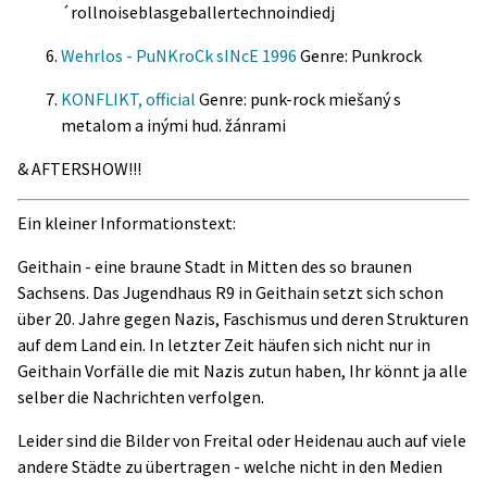
´rollnoiseblasgeballertechnoindiedj
Wehrlos - PuNKroCk sINcE 1996
Genre: Punkrock
KONFLIKT, official
Genre: punk-rock miešaný s
metalom a inými hud. žánrami
& AFTERSHOW!!!
Ein kleiner Informationstext:
Geithain - eine braune Stadt in Mitten des so braunen
Sachsens. Das Jugendhaus R9 in Geithain setzt sich schon
über 20. Jahre gegen Nazis, Faschismus und deren Strukturen
auf dem Land ein. In letzter Zeit häufen sich nicht nur in
Geithain Vorfälle die mit Nazis zutun haben, Ihr könnt ja alle
selber die Nachrichten verfolgen.
Leider sind die Bilder von Freital oder Heidenau auch auf viele
andere Städte zu übertragen - welche nicht in den Medien