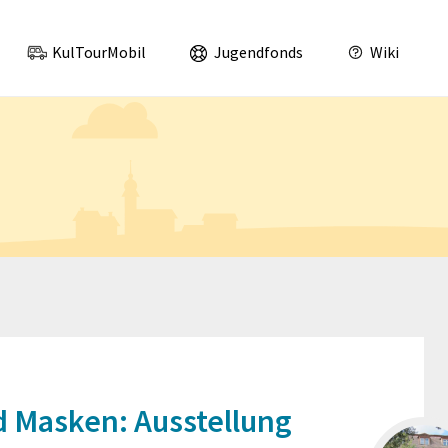
was los im Landkreis Leipzig und Nordsachsen!
KulTourMobil
Jugendfonds
Wiki
 Masken: Ausstellung