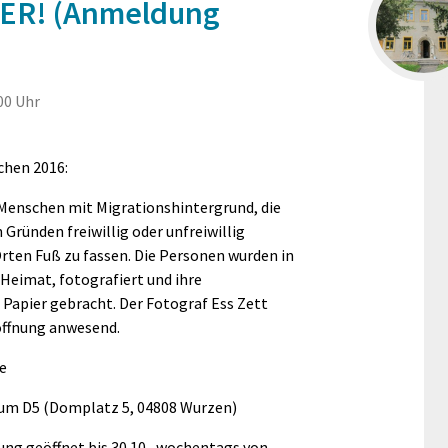
R! (Anmeldung
00 Uhr
chen 2016:
 Menschen mit Migrationshintergrund, die
Gründen freiwillig oder unfreiwillig
rten Fuß zu fassen. Die Personen wurden in
Heimat, fotografiert und ihre
apier gebracht. Der Fotograf Ess Zett
öffnung anwesend.
e
um D5 (Domplatz 5, 04808 Wurzen)
ung geöffnet bis 30.10., wochentags von