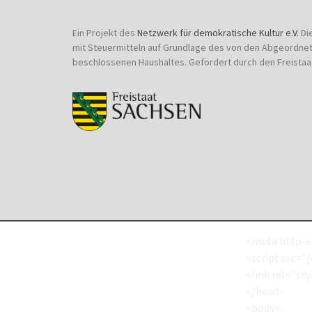
Ein Projekt des
Netzwerk für demokratische Kultur e.V.
Di
mit Steuermitteln auf Grundlage des von den Abgeordne
beschlossenen Haushaltes. Gefördert durch den Freistaa
<meta http-e
<script src="/
<link rel="sty
</head>
<body>