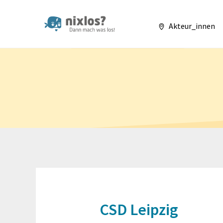
nixlos? Dann mach 
Akteur_innen
CSD Leipzig