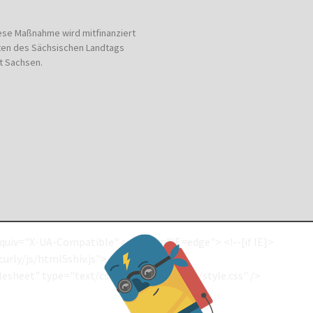
ese Maßnahme wird mitfinanziert
ten des Sächsischen Landtags
t Sachsen.
quiv="X-UA-Compatible" content="IE=edge"> <!--[if IE]>
curly/js/html5shiv.js"></script>
lesheet" type="text/css" href="/curly/css/style.css" />