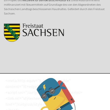
Ein Projekt des
Netzwerk für demokratische Kultur e.V.
Diese Maßnahme wird
mitfinanziert mit Steuermitteln auf Grundlage des von den Abgeordneten des
Sächsischen Landtags beschlossenen Haushaltes. Gefördert durch den Freistaat
Sachsen.
<meta http-equiv="X-UA-Compatible"
content="IE=edge"> <!--[if IE]>
<script src="/curly/js/html5shiv.js"></script>
<link rel="stylesheet" type="text/css"
href="/curly/css/style.css" />