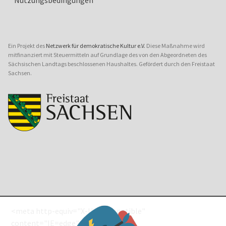
Ein Projekt des
Netzwerk für demokratische Kultur e.V.
Diese Maßnahme wird
mitfinanziert mit Steuermitteln auf Grundlage des von den Abgeordneten des
Sächsischen Landtags beschlossenen Haushaltes. Gefördert durch den Freistaat
Sachsen.
<meta http-equiv="X-UA-Compatible"
content="IE=edge"> <!--[if IE]>