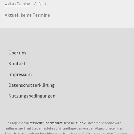
weitere Termine
Anfahrt
Aktuell keine Termine
Über uns
Kontakt
Impressum
Datenschutzerklärung
Nutzungsbedingungen
Ein Projekt des
Netzwerk für demokratische Kultur e.V.
Diese Maßnahme wird
mitfinanziert mit Steuermitteln auf Grundlage des von den Abgeordneten des
Sächsischen Landtags beschlossenen Haushaltes. Gefördert durch den Freistaat