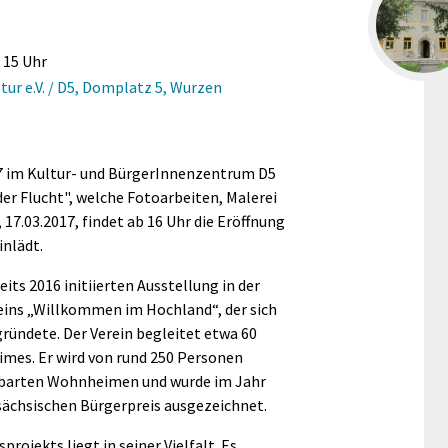
s 15 Uhr
ur e.V. / D5, Domplatz 5, Wurzen
17 im Kultur- und BürgerInnenzentrum D5
er Flucht", welche Fotoarbeiten, Malerei
 17.03.2017, findet ab 16 Uhr die Eröffnung
inlädt.
eits 2016 initiierten Ausstellung in der
reins „Willkommen im Hochland“, der sich
gründete. Der Verein begleitet etwa 60
mes. Er wird von rund 250 Personen
chbarten Wohnheimen und wurde im Jahr
ächsischen Bürgerpreis ausgezeichnet.
rojekts liegt in seiner Vielfalt. Es