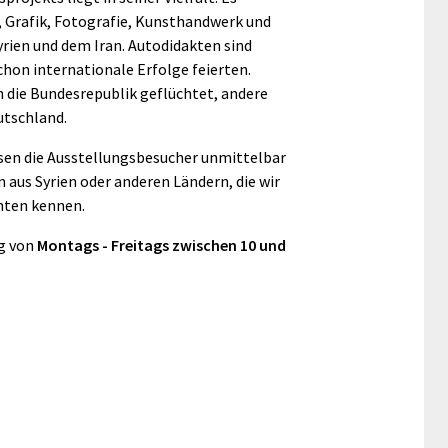
, Grafik, Fotografie, Kunsthandwerk und
rien und dem Iran. Autodidakten sind
chon internationale Erfolge feierten.
 die Bundesrepublik geflüchtet, andere
utschland.
assen die Ausstellungsbesucher unmittelbar
us Syrien oder anderen Ländern, die wir
hten kennen.
ng von
Montags - Freitags zwischen 10 und