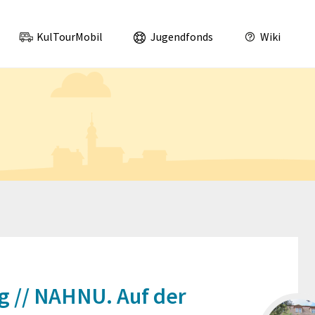
was los im Landkreis Leipzig und Nordsachsen!
KulTourMobil
Jugendfonds
Wiki
g // NAHNU. Auf der