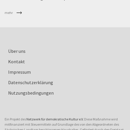
mehr
Über uns
Kontakt
Impressum
Datenschutzerklärung
Nutzungsbedingungen
Ein Projekt des
Netzwerk für demokratische Kultur e.V.
Diese Maßnahme wird
mitfinanziert mit Steuermitteln auf Grundlage des von den Abgeordneten des
Sächsischen Landtags beschlossenen Haushaltes. Gefördert durch den Freistaat