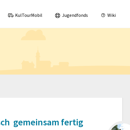
was los im Landkreis Leipzig und Nordsachsen!
KulTourMobil
Jugendfonds
Wiki
sch gemeinsam fertig