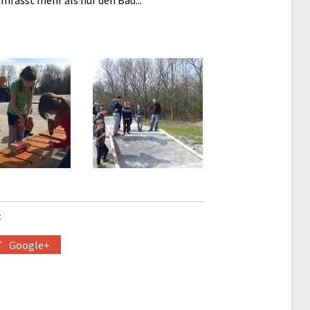
mfasst mehr als nur den Bau...
:
Google+