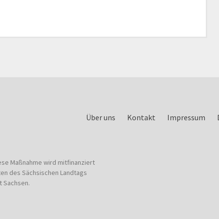
Über uns
Kontakt
Impressum
ese Maßnahme wird mitfinanziert
ten des Sächsischen Landtags
t Sachsen.