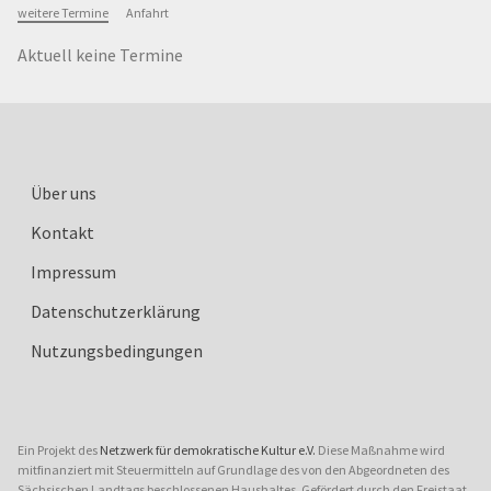
weitere Termine
Anfahrt
Aktuell keine Termine
Über uns
Kontakt
Impressum
Datenschutzerklärung
Nutzungsbedingungen
Ein Projekt des
Netzwerk für demokratische Kultur e.V.
Diese Maßnahme wird
mitfinanziert mit Steuermitteln auf Grundlage des von den Abgeordneten des
Sächsischen Landtags beschlossenen Haushaltes. Gefördert durch den Freistaat