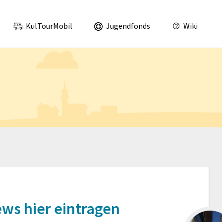
was los im Landkreis Leipzig und Nordsachsen!
KulTourMobil
Jugendfonds
Wiki
ews hier eintragen