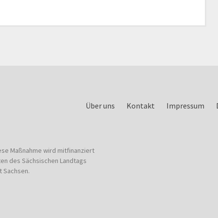
Über uns
Kontakt
Impressum
ese Maßnahme wird mitfinanziert
ten des Sächsischen Landtags
t Sachsen.