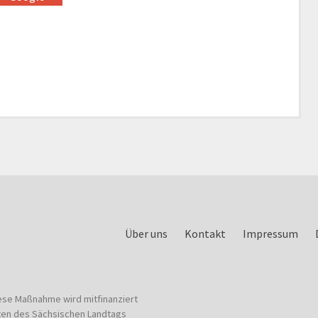
Über uns
Kontakt
Impressum
ese Maßnahme wird mitfinanziert
ten des Sächsischen Landtags