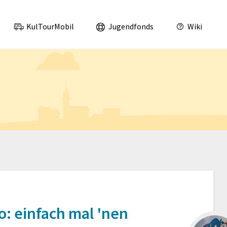
was los im Landkreis Leipzig und Nordsachsen!
KulTourMobil
Jugendfonds
Wiki
o: einfach mal 'nen