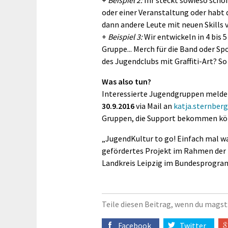
+
Beispiel 2:
Ihr steckt sowieso schon
oder einer Veranstaltung oder habt
dann andere Leute mit neuen Skills 
+
Beispiel 3:
Wir entwickeln in 4 bis 5
Gruppe... Merch für die Band oder S
des Jugendclubs mit Graffiti-Art? So
Was also tun?
Interessierte Jugendgruppen meldet
30.9.2016
via Mail an
katja.sternber
Gruppen, die Support bekommen könn
„JugendKultur to go! Einfach mal wa
gefördertes Projekt im Rahmen der 
Landkreis Leipzig im Bundesprogra
Teile diesen Beitrag, wenn du magst
Facebook
Twitter