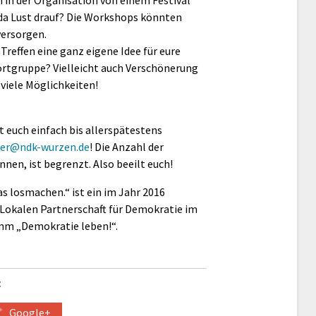
 in der Organisation von einem Festival
 da Lust drauf? Die Workshops könnten
versorgen.
 Treffen eine ganz eigene Idee für eure
portgruppe? Vielleicht auch Verschönerung
 viele Möglichkeiten!
 euch einfach bis allerspätestens
ger@ndk-wurzen.de
! Die Anzahl der
en, ist begrenzt. Also beeilt euch!
s losmachen.“ ist ein im Jahr 2016
Lokalen Partnerschaft für Demokratie im
mm „Demokratie leben!“.
:
Google+