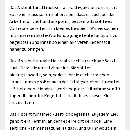
Das A steht für attractive - attraktiv, aktionsorientiert:
Euer Ziel muss so formuliert sein, dass es euch bei der
Arbeit motiviert und anspornt, bestenfalls sollte es
Vorfreude bereiten. Ein kleines Beispiel: „Wir versuchen
mit unserem Skate-Workshop junge Leute für Sport zu
begeistern und ihnen so einen aktiveren Lebensstil
näher zu bringen.“
Das R steht für realistic - realistisch, erreichbar: Setzt
euch Ziele, die umsetzbar sind. Sie sollten
niedrigschwellig sein, sodass ihr sie auch erreichen
könnt - umso größer auch das Erfolgserlebnis. Erwartet
z.B. bei einem Siebdruckworkshop die Teilnahme von 10
Jugendlichen. Im Regelfall schafft ihr es, dieses Ziel
umzusetzen.
Das T steht für timed - zeitlich begrenzt: Zu jedem Ziel
gehört ein Termin, an dem es erreicht sein soll. Eine
zeitliche Rahmensetzung ist das A und O! Ihr wollt ein